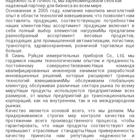
надежность и точность, мы зарекомендовали себя как
надежный партнер для бизнеса во всем мире.
Основанная в 2005 году, компания накопила многолетний
опыт в области технологий взвешивания, что позволяет нам
поставлять продукцию, соответствующую потребностям
наших клиентов.Наш ассортимент продукции включает в
себя полный выбор элементов нагрузкиМы предлагаем
разнообразный ассортимент весовых продуктов,
подходящих для промышленной автоматизации, логистики,
транспорта, здравоохранения, розничной торговли,и еще
больше..
В Сиань Руйцзя измерительных приборов Co., Ltd, мы
гордимся нашим технологическим опытом и преданность
постоянному совершенствованию.Наша команда
квалифицированных инженеров занимается разработкой
инновационных решений, которые расширяют границы
технологий взвешиванияМы обслуживаем глобальную
клиентуру, обслуживая различные сектора рынка по всему
миру.Наши продукты используются предприятиями всех
размеров., от малых предприятий до транснациональных
корпораций, как на внутреннем, так и на международном
рынках.
Качество является основой всего, что мы делаем. Мы
придерживаемся строгих мер контроля качества на
протяжении всего производственного процесса, чтобы
гарантировать, что наши продукты соответствуют или
превышают отраслевые стандарты.Наша приверженность
качеству принесла нам репутацию надежности и