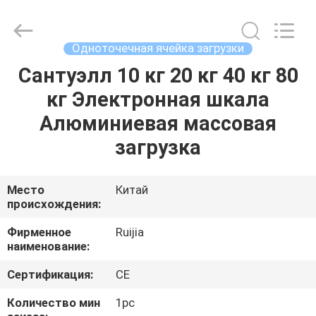
Xian
Ruijia
Measurement
Instruments
Co.,
Одноточечная ячейка загрузки
Ltd..
All
Rights
Сантуэлл 10 кг 20 кг 40 кг 80
ДОМ
Reserved.
кг Электронная шкала
ПРОДУКТЫ
Алюминиевая массовая
загрузка
ВИДЕО
Место
Китай
происхождения:
О
НАС
Фирменное
Ruijia
наименование:
ПУТЕШЕСТВИЕ
Сертификация:
CE
ФАБРИКИ
Количество мин
1pc