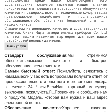
совершенства среди наших клиентовКроме того,
удовлетворение клиентов является нашим главным
приоритетом. мы предлагаем всестороннее обслуживание
клиентов и поддержку, включая технические консультации,
предпродажное содействие и послепродажное
обслуживание,чтобы обеспечить бесшовный опыт для
наших клиентов.
С акцентом на инновации, качество и удовлетворенность
клиентов, Сиань Ruijia измерительных приборов Co., Ltd.
является вашим надежным партнером для всех ваших
потребностей весовых датчиков.
Наши услуги
Стандарт обслуживания:
Мы стремимся
обеспечить
e
высокое качество и быстрое
обслуживание
всем клиентам
Самый быстрый ответ:
Пожалуйста, свяжитесь с
нами.
мы
если у вас есть вопросы
.
Вы получите ответ.
от
профессионального и опытного торгового менеджера
в течение 24
Часы.
Если
Наш торговый менеджер
выключен, пожалуйста.
Я...
Позвоните и сообщите нам
о продукте.
Модель, которая вам нужна
и ваш адрес
электронной почты
.
Обеспечение качества:
Хорошее качество