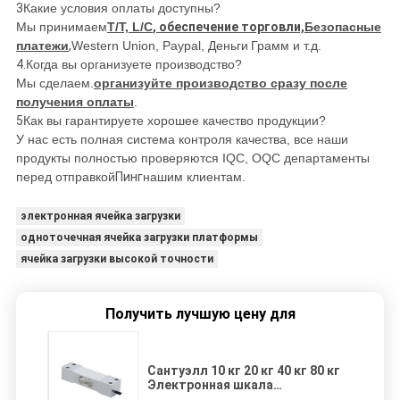
3
Какие условия оплаты доступны?
Мы принимаем
T/T, L/C
, обеспечение торговли,
Безопасные
платежи
,
Western Union, Paypal, Деньги
Грамм и т.д.
4.
Когда вы организуете производство?
Мы сделаем.
организуйте производство сразу после
получения оплаты
.
5
Как вы гарантируете хорошее качество продукции?
У нас есть полная система контроля качества, все наши
продукты полностью проверяются IQC, OQC департаменты
перед отправкой
Пинг
нашим клиентам.
электронная ячейка загрузки
одноточечная ячейка загрузки платформы
ячейка загрузки высокой точности
Получить лучшую цену для
Сантуэлл 10 кг 20 кг 40 кг 80 кг
Электронная шкала
Алюминиевая массовая