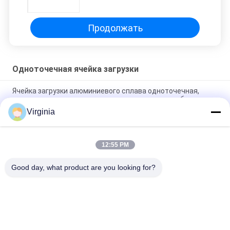
загрузка
Продолжать
Одноточечная ячейка загрузки
Ячейка загрузки алюминиевого сплава одноточечная,
датчик тензометрического датчика для масштаба кухни
Virginia
аналоговый выход ячейки загрузки масштаба кухни 2kg 3kg
5kg одноточечный доступное
12:55 PM
Ячейка загрузки высокой точности одноточечная для
считать вычисляет по макштабу 100кг 300кг
Good day, what product are you looking for?
Популярные категории
Все
Ячейка Загрузки 
Одноточечная 
Тензометрического 
Ячейка Загрузки