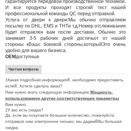
гарантируется передовой производственной техникой.
И все продукты проходят строгий тест нашей
профессиональной команды QC перед отправкой.
Услуга от двери к двери:
Мы обычно отправляем
посылку по DHL, EMS
и ТНТ
и т.д.
Номер отслеживания
будет отправлен вам после доставки. Обычно это
занимает 3-5 рабочих дней
достичь
от от нашей
стороны к
Ваш
с боковой стороны,
который
Это очень
удобно для вашего бизнеса.
OEM
доступные
Частые вопросы
1Какая подробная информация
Я...
необходимо предоставить,
если
Я...
Хотите сделать заказ?
Нам нужно знать следующую информацию:
Мощность,
использование
и другие соответствующие параметры
Вам нужно.
2У вас есть скидка?
Да, если вы покупаете большое количество, пожалуйста,
отправьте нам электронное письмо, мы дадим
В
Вы большая
скидка.