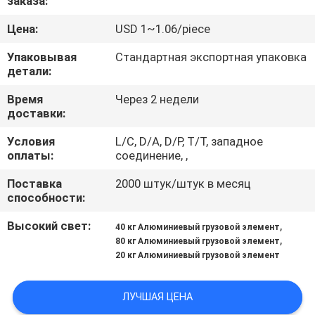
заказа:
ПРОВЕРКА
Цена:
USD 1~1.06/piece
КАЧЕСТВА
Упаковывая
Стандартная экспортная упаковка
детали:
СВЯЖИТЕСЬ
Время
Через 2 недели
доставки:
МЫ
Условия
L/C, D/A, D/P, T/T, западное
оплаты:
соединение, ,
СПРОСИТЕ
Поставка
2000 штук/штук в месяц
ЦИТАТУ
способности:
Высокий свет:
,
40 кг Алюминиевый грузовой элемент
КАРТА
,
80 кг Алюминиевый грузовой элемент
20 кг Алюминиевый грузовой элемент
САЙТА
ЛУЧШАЯ ЦЕНА
ПОЛИТИКА