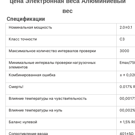
цена Электронная веса Алюминиевый
вес
Спецификации
Номинальная мощность
2.0±0.1
Класс точности
C3
Максимальное количество интервалов проверки
3000
Минимальные интервалы проверки нагрузочных
Emax/75
элементов
Комбинированная ошибка
≤ ± 0,0
Смерть!
0.017% 
Влияние температуры на чувствительность
00,0017
Влияние температуры на нуль
00,002%
Баланс нулевой
± 1,5% R
Сопротивление ввода
401±5Ω